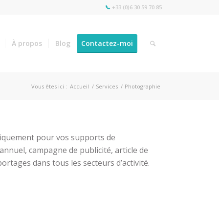
📞
+33 (0)6 30 59 70 85
À propos
Blog
Contactez-moi
Vous êtes ici :
Accueil
/
Services
/
Photographie
iquement pour vos supports de
annuel, campagne de publicité, article de
ortages dans tous les secteurs d’activité.